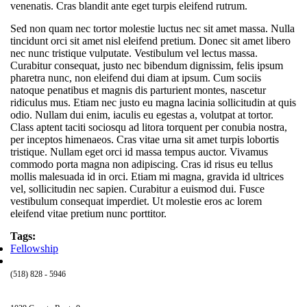
venenatis. Cras blandit ante eget turpis eleifend rutrum.
Sed non quam nec tortor molestie luctus nec sit amet massa. Nulla
tincidunt orci sit amet nisl eleifend pretium. Donec sit amet libero
nec nunc tristique vulputate. Vestibulum vel lectus massa.
Curabitur consequat, justo nec bibendum dignissim, felis ipsum
pharetra nunc, non eleifend dui diam at ipsum. Cum sociis
natoque penatibus et magnis dis parturient montes, nascetur
ridiculus mus. Etiam nec justo eu magna lacinia sollicitudin at quis
odio. Nullam dui enim, iaculis eu egestas a, volutpat at tortor.
Class aptent taciti sociosqu ad litora torquent per conubia nostra,
per inceptos himenaeos. Cras vitae urna sit amet turpis lobortis
tristique. Nullam eget orci id massa tempus auctor. Vivamus
commodo porta magna non adipiscing. Cras id risus eu tellus
mollis malesuada id in orci. Etiam mi magna, gravida id ultrices
vel, sollicitudin nec sapien. Curabitur a euismod dui. Fusce
vestibulum consequat imperdiet. Ut molestie eros ac lorem
eleifend vitae pretium nunc porttitor.
Tags:
Fellowship
(518) 828 - 5946