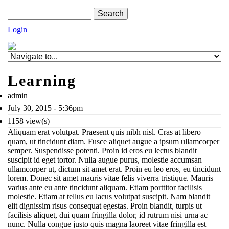
Skip to navigation
Skip to main content
Search form
Search
Login
Learning
admin
July 30, 2015 - 5:36pm
1158 view(s)
Aliquam erat volutpat. Praesent quis nibh nisl. Cras at libero
quam, ut tincidunt diam. Fusce aliquet augue a ipsum ullamcorper
semper. Suspendisse potenti. Proin id eros eu lectus blandit
suscipit id eget tortor. Nulla augue purus, molestie accumsan
ullamcorper ut, dictum sit amet erat. Proin eu leo eros, eu tincidunt
lorem. Donec sit amet mauris vitae felis viverra tristique. Mauris
varius ante eu ante tincidunt aliquam. Etiam porttitor facilisis
molestie. Etiam at tellus eu lacus volutpat suscipit. Nam blandit
elit dignissim risus consequat egestas. Proin blandit, turpis ut
facilisis aliquet, dui quam fringilla dolor, id rutrum nisi urna ac
nunc. Nulla congue justo quis magna laoreet vitae fringilla est